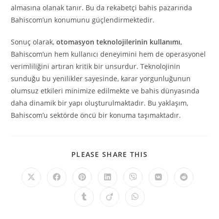
almasına olanak tanır. Bu da rekabetçi bahis pazarında
Bahiscom’un konumunu güçlendirmektedir.
Sonuç olarak,
otomasyon teknolojilerinin kullanımı
,
Bahiscom’un hem kullanıcı deneyimini hem de operasyonel
verimliliğini artıran kritik bir unsurdur. Teknolojinin
sunduğu bu yenilikler sayesinde, karar yorgunluğunun
olumsuz etkileri minimize edilmekte ve bahis dünyasında
daha dinamik bir yapı oluşturulmaktadır. Bu yaklaşım,
Bahiscom’u sektörde öncü bir konuma taşımaktadır.
PLEASE SHARE THIS