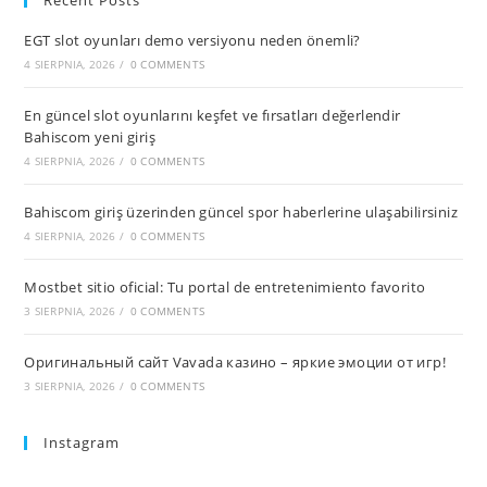
EGT slot oyunları demo versiyonu neden önemli?
4 SIERPNIA, 2026
/
0 COMMENTS
En güncel slot oyunlarını keşfet ve fırsatları değerlendir
Bahiscom yeni giriş
4 SIERPNIA, 2026
/
0 COMMENTS
Bahiscom giriş üzerinden güncel spor haberlerine ulaşabilirsiniz
4 SIERPNIA, 2026
/
0 COMMENTS
Mostbet sitio oficial: Tu portal de entretenimiento favorito
3 SIERPNIA, 2026
/
0 COMMENTS
Оригинальный сайт Vavada казино – яркие эмоции от игр!
3 SIERPNIA, 2026
/
0 COMMENTS
Instagram