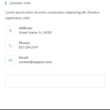
Contact Info
Lorem ipsum dolor sit amet, consectetur adipisicing elit. Pariatur,
aspernatur, velit.
Address:
Street Name, FL 54785
Phone:
621-254-2147
Email:
contact@support.com