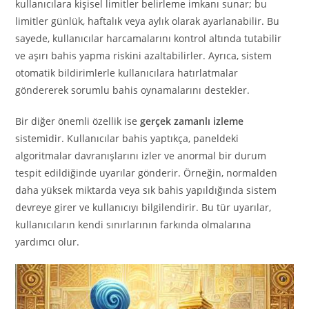
kullanıcılara kişisel limitler belirleme imkanı sunar; bu
limitler günlük, haftalık veya aylık olarak ayarlanabilir. Bu
sayede, kullanıcılar harcamalarını kontrol altında tutabilir
ve aşırı bahis yapma riskini azaltabilirler. Ayrıca, sistem
otomatik bildirimlerle kullanıcılara hatırlatmalar
göndererek sorumlu bahis oynamalarını destekler.
Bir diğer önemli özellik ise
gerçek zamanlı izleme
sistemidir. Kullanıcılar bahis yaptıkça, paneldeki
algoritmalar davranışlarını izler ve anormal bir durum
tespit edildiğinde uyarılar gönderir. Örneğin, normalden
daha yüksek miktarda veya sık bahis yapıldığında sistem
devreye girer ve kullanıcıyı bilgilendirir. Bu tür uyarılar,
kullanıcıların kendi sınırlarının farkında olmalarına
yardımcı olur.