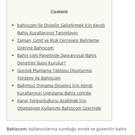
Content
bahiscom ile Disiplin Geliştirmek İçin Kendi
Bahis Kurallarınızı Tanımlayın
Zaman, Limit ve Risk Çerçevesi Belirleme
Üzerine Bahiscom
Bahis com Panelinde Davranışsal Bahis
Denetimi Nasıl Kurulur?
Günlük Planlama Tablosu Oluşturma
Yöntemi ile Bahiscom
Bağımsız Oynama Disiplini İçin Kendi
Kurallarınızı Uygulama Bahis com’da
Karar Yorgunluğunu Azaltmak İçin
Otomasyon Kullanımı Bahiscom Üzerinde
Bahiscom
, kullanıcılarına sunduğu esnek ve güvenilir bahis