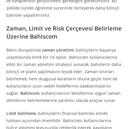
ve hangilerinin geliştirilmesi gerektiğini görebilirsiniz. Bu
şekilde sürekli öğrenme sürecinde ilerleyerek daha bilinçli
bahisler yapabilirsiniz.
Zaman, Limit ve Risk Çerçevesi Belirleme
Üzerine Bahiscom
Bahis dünyasında
zaman yönetimi
, bahisçilerin başarıya
ulaşmasında kritik bir rol oynar. Bahiscom, kullanıcılarına
etkili bir zaman yönetimi stratejisi sunarak, bahislerin daha
bilinçli ve planlı yapılmasını teşvik eder. Zaman sınırları
belirlemek, hem duygusal kararların önüne geçer hem de
kullanıcıların uzun vadeli hedeflerine odaklanmalarını
sağlar.
Bahiscom
, kullanıcılarının kendilerine uygun zaman
dilimlerini belirlemelerine yardımcı olacak araçlar sunar.
Limit belirleme
, bahisçilerin finansal kontrolü elinde
tutması açısından önemlidir. Bahiscom, kullanıcılarına
bütçe yönetimi konusunda rehberlik ederek, kayıpların