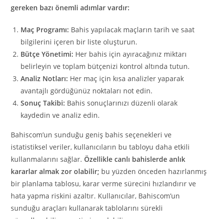
gereken bazı önemli adımlar vardır:
Maç Programı:
Bahis yapılacak maçların tarih ve saat
bilgilerini içeren bir liste oluşturun.
Bütçe Yönetimi:
Her bahis için ayıracağınız miktarı
belirleyin ve toplam bütçenizi kontrol altında tutun.
Analiz Notları:
Her maç için kısa analizler yaparak
avantajlı gördüğünüz noktaları not edin.
Sonuç Takibi:
Bahis sonuçlarınızı düzenli olarak
kaydedin ve analiz edin.
Bahiscom’un sunduğu geniş bahis seçenekleri ve
istatistiksel veriler, kullanıcıların bu tabloyu daha etkili
kullanmalarını sağlar.
Özellikle canlı bahislerde anlık
kararlar almak zor olabilir;
bu yüzden önceden hazırlanmış
bir planlama tablosu, karar verme sürecini hızlandırır ve
hata yapma riskini azaltır. Kullanıcılar, Bahiscom’un
sunduğu araçları kullanarak tablolarını sürekli